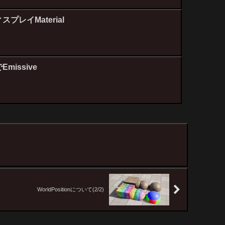
プレイMaterial
missive
WorldPositionについて(2/2)