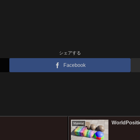
シェアする
Facebook
WorldPosi
Material