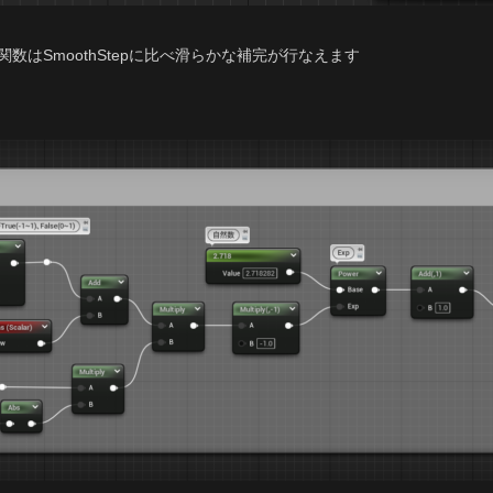
)関数はSmoothStepに比べ滑らかな補完が行なえます