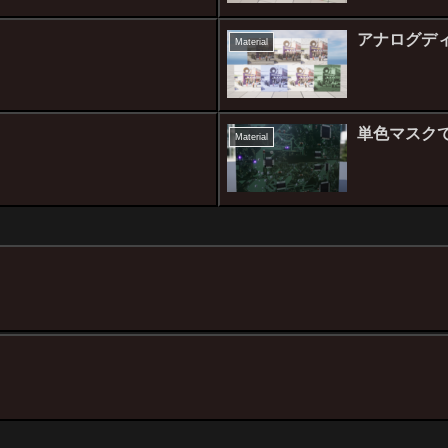
アナログディス
Material
単色マスクでE
Material