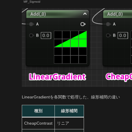
MF_Sigmoid
LinearGradientを各関数で処理した、線形補間の違い
種別
線形補間
CheapContrast
リニア