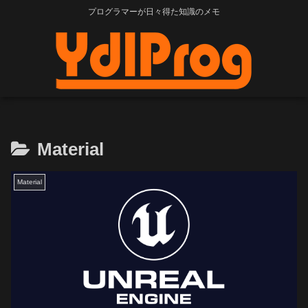
プログラマーが日々得た知識のメモ
Material
Material