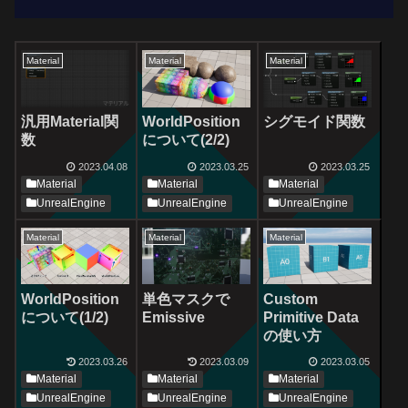
Material
Material
Material
汎用Material関
WorldPosition
シグモイド関数
数
について(2/2)
2023.04.08
2023.03.25
2023.03.25
Material
Material
Material
UnrealEngine
UnrealEngine
UnrealEngine
Material
Material
Material
WorldPosition
単色マスクで
Custom
について(1/2)
Emissive
Primitive Data
の使い方
2023.03.26
2023.03.09
2023.03.05
Material
Material
Material
UnrealEngine
UnrealEngine
UnrealEngine