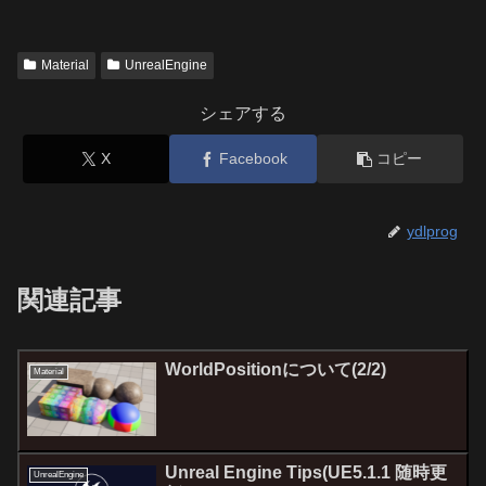
Material
UnrealEngine
シェアする
X
Facebook
コピー
ydlprog
関連記事
WorldPositionについて(2/2)
Material
Unreal Engine Tips(UE5.1.1 随時更
UnrealEngine