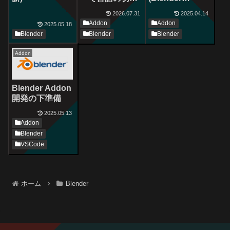
Addon)
替え(Blender
2026.07.31
2025.04.14
Addon)
Addon
Addon
2025.05.18
Blender
Blender
Blender
Addon
Blender Addon
開発の下準備
2025.05.13
Addon
Blender
VSCode
ホーム
Blender