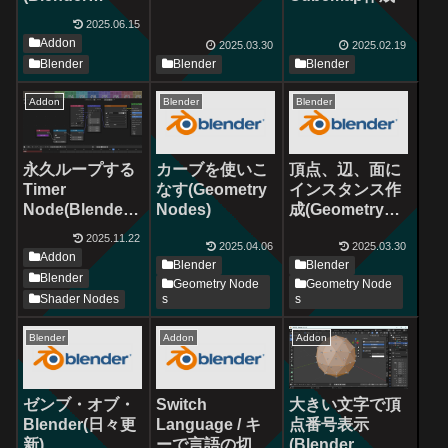
Addon)
2025.06.15
Addon
2025.03.30
2025.02.19
Blender
Blender
Blender
Addon
Blender
Blender
永久ループする
カーブを使いこ
頂点、辺、面に
Timer
なす(Geometry
インスタンス作
Node(Blender
Nodes)
成(Geometry
Addon)
Nodes)
2025.11.22
2025.04.06
2025.03.30
Addon
Blender
Blender
Blender
Geometry Node
Geometry Node
Shader Nodes
s
s
Blender
Addon
Addon
大きい文字で頂
ゼンブ・オブ・
Switch
点番号表示
Blender(日々更
Language / キ
(Blender
新)
ーで言語の切り