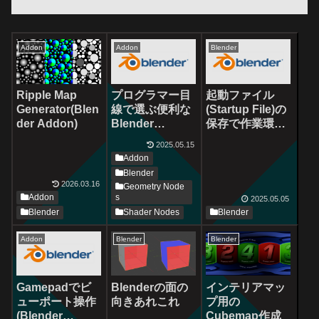
Addon
Addon
Blender
Ripple Map
プログラマー目
起動ファイル
Generator(Blen
線で選ぶ便利な
(Startup File)の
der Addon)
Blender
保存で作業環境
Addons
を最適化する
2025.05.15
Addon
Blender
2026.03.16
Geometry Node
Addon
s
2025.05.05
Blender
Shader Nodes
Blender
Addon
Blender
Blender
Blenderの面の
インテリアマッ
Gamepadでビ
向きあれこれ
プ用の
ューポート操作
Cubemap作成
(Blender