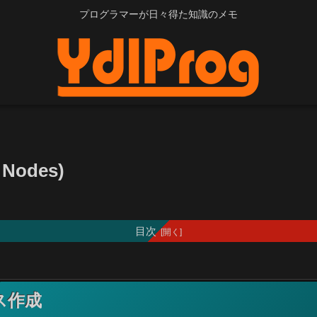
プログラマーが日々得た知識のメモ
odes)
目次
ス作成