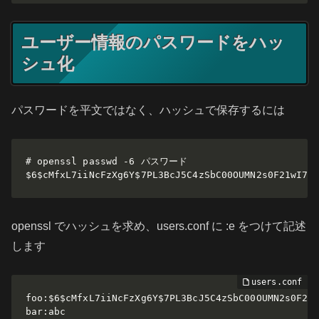
ユーザー情報のパスワードをハッ
シュ化
パスワードを平文ではなく、ハッシュで保存するには
# openssl passwd -6 パスワード

$6$cMfxL7iiNcFzXg6Y$7PL3BcJ5C4zSbC00OUMN2s0F21wI7N
openssl でハッシュを求め、users.conf に :e をつけて記述
します
foo:$6$cMfxL7iiNcFzXg6Y$7PL3BcJ5C4zSbC00OUMN2s0F21w
bar:abc