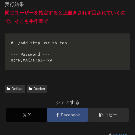
実行結果
同じユーザーを指定すると上書きされず足されていくの
で、そこも手作業で
# ./add_sftp_usr.sh foo

--- Password ---

9;*P,mA{/s;p3~+k↲
Debian
Docker
シェアする
X
Facebook
コピー