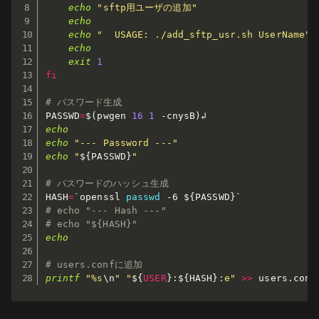
echo
"sftp用ユーザの追加"
echo
echo
"  USAGE: ./add_sftp_usr.sh UserName"
echo
exit
1
fi
# パスワード生成
PASSWD
=
$(
pwgen 
16
1
-cnysB
)
echo
echo
"--- Password ---"
echo
"
${PASSWD}
"
# パスワードのハッシュ生成
HASH
=
`
openssl 
passwd
-6
 $
{
PASSWD
}
`
# echo "--- Hash ---"
# echo "${HASH}"
echo
# users.confに追加
printf
"%s
\n
"
"
${
USER
}
:
${HASH}
:e"
>>
 users.conf