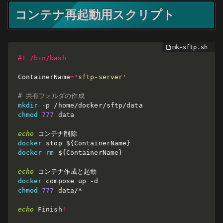
コンテナ再起動用スクリプト
#! /bin/bash
ContainerName
=
'sftp-server'
# 共有フォルダの作成
mkdir
-p
chmod
777
 data

echo
docker
 stop 
${ContainerName}
docker
rm
${ContainerName}
echo
docker
 compose up 
-d
chmod
777
 data/*

echo
 Finish
!