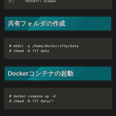
    restart: always
共有フォルダの作成
# mkdir -p /home/docker/sftp/data

# chmod -R 777 data
Dockerコンテナの起動
# docker compose up -d

# chmod -R 777 data/*