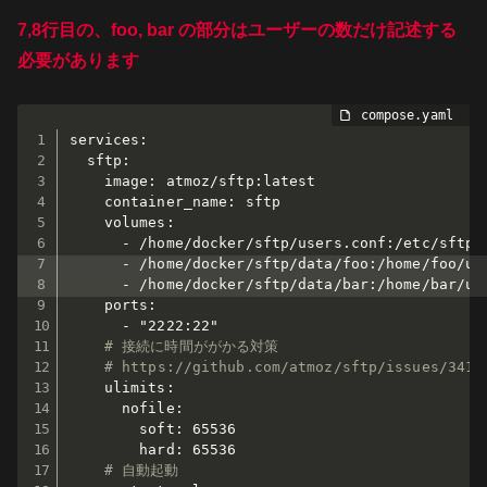
7,8行目の、foo, bar の部分はユーザーの数だけ記述する
必要があります
services:

  sftp:

    image: atmoz/sftp:latest

    container_name: sftp

    volumes:

      - /home/docker/sftp/users.conf:/etc/sftp/u
      - /home/docker/sftp/data/foo:/home/foo/upl
      - /home/docker/sftp/data/bar:/home/bar/upl
    ports:

      - "2222:22"

# 接続に時間ががかる対策
# https://github.com/atmoz/sftp/issues/341
    ulimits:

      nofile:

        soft: 65536

        hard: 65536

# 自動起動