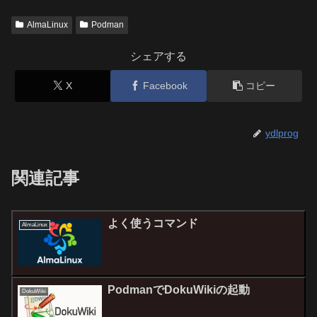
AlmaLinux
Podman
シェアする
X
Facebook
コピー
ydlprog
関連記事
よく使うコマンド
AlmaLinux
PodmanでDokuWikiの起動
DokuWiki