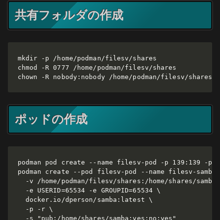
共有フォルダの作成
mkdir -p /home/podman/filesv/shares

chmod -R 0777 /home/podman/filesv/shares

chown -R nobody:nobody /home/podman/filesv/shares
ポッドの作成
podman pod create --name filesv-pod -p 139:139 -p 4
podman create --pod filesv-pod --name filesv-samba 
  -v /home/podman/filesv/shares:/home/shares/samba 
  -e USERID=65534 -e GROUPID=65534 \

  docker.io/dperson/samba:latest \

  -p -r \

  -s "pub;/home/shares/samba;yes;no;yes"
