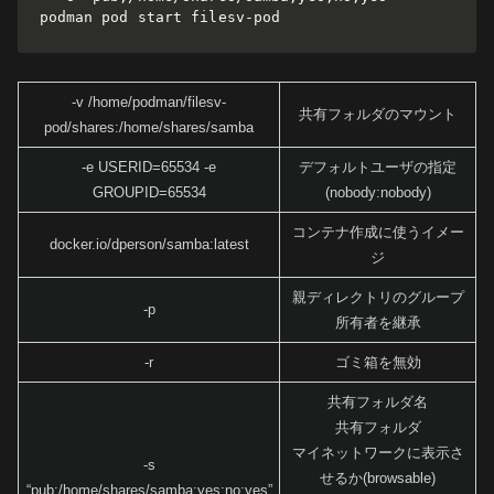
podman pod start filesv-pod
-v /home/podman/filesv-
共有フォルダのマウント
pod/shares:/home/shares/samba
-e USERID=65534 -e
デフォルトユーザの指定
GROUPID=65534
(nobody:nobody)
コンテナ作成に使うイメー
docker.io/dperson/samba:latest
ジ
親ディレクトリのグループ
-p
所有者を継承
-r
ゴミ箱を無効
共有フォルダ名
共有フォルダ
マイネットワークに表示さ
-s
せるか(browsable)
“pub;/home/shares/samba;yes;no;yes”