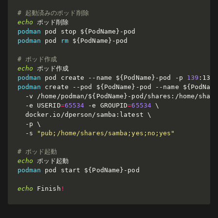
# 起動済みのポッド削除
echo
podman
 pod stop 
${PodName}
podman
 pod 
rm
${PodName}
-pod

# ポッド作成
echo
podman
 pod create 
--name
${PodName}
-pod 
-p
139
:139
podman
 create 
--pod
${PodName}
-pod 
--name
${PodNam
-v
 /home/podman/
${PodName}
-pod/shares:/home/shar
-e
USERID
=
65534
-e
GROUPID
=
65534
\
  docker.io/dperson/samba:latest 
\
-p
\
-s
"pub;/home/shares/samba;yes;no;yes"
# ポッド起動
echo
podman
 pod start 
${PodName}
-pod

echo
 Finish
!