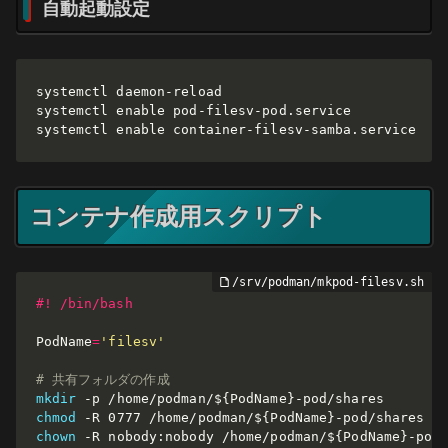
自動起動設定
systemctl daemon-reload

systemctl enable pod-filesv-pod.service

systemctl enable container-filesv-samba.service
コンテナ作成用スクリプト
#! /bin/bash
PodName
=
'filesv'
# 共有フォルダの作成
mkdir
-p
 /home/podman/
${PodName}
chmod
-R
 0777 /home/podman/
${PodName}
chown
-R
 nobody:nobody /home/podman/
${PodName}
-pod/