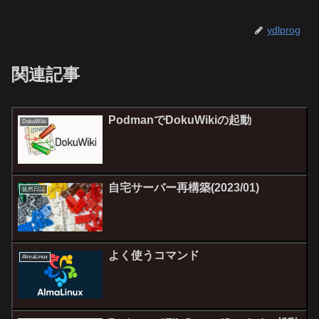
ydlprog
関連記事
PodmanでDokuWikiの起動
DokuWiki
自宅サーバー再構築(2023/01)
徒然日誌
よく使うコマンド
AlmaLinux