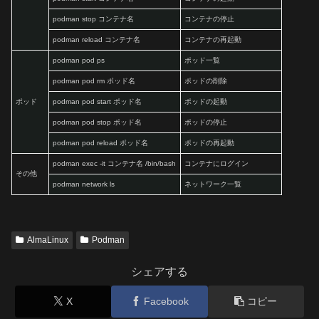
podman stop コンテナ名
コンテナの停止
podman reload コンテナ名
コンテナの再起動
podman pod ps
ポッド一覧
podman pod rm ポッド名
ポッドの削除
ポッド
podman pod start ポッド名
ポッドの起動
podman pod stop ポッド名
ポッドの停止
podman pod reload ポッド名
ポッドの再起動
podman exec -it コンテナ名 /bin/bash
コンテナにログイン
その他
podman network ls
ネットワーク一覧
AlmaLinux
Podman
シェアする
X
Facebook
コピー